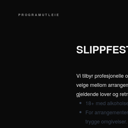
PROGRAM
UTLEIE
SLIPPFES
Vi tilbyr profesjonelle
velge mellom arrangeme
gjeldende lover og retn
18+ med alkoholse
For arrangementer 
trygge omgivelser.