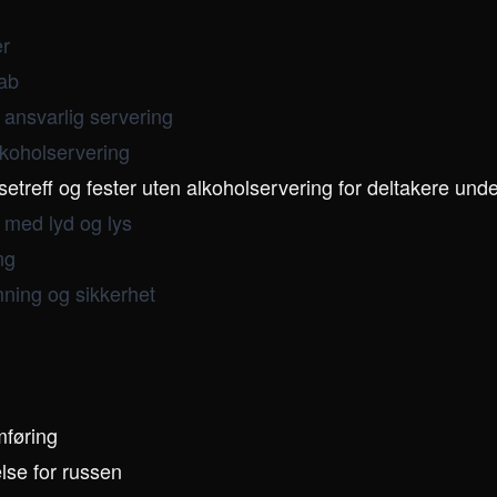
er
tab
r ansvarlig servering
lkoholservering
etreff og fester uten alkoholservering for deltakere unde
e med lyd og lys
ng
ning og sikkerhet
mføring
lse for russen