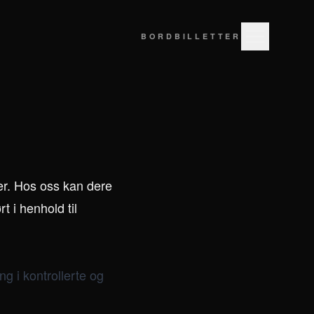
BORD
BILLETTER
per. Hos oss kan dere
 i henhold til
g i kontrollerte og