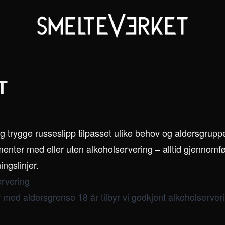
T
 og trygge russeslipp tilpasset ulike behov og aldersgrup
nter med eller uten alkoholservering – alltid gjennomført
ingslinjer.
rvering
med aldersgrense 18 år tilbyr vi godkjent alkoholserverin