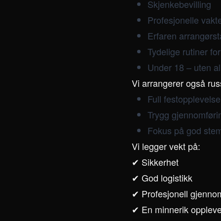
Skjenkebevilling
Profesjonelle vakt
Erfaren arrangørs
Tydelige rutiner fo
Under 18 – uten a
Vi arrangerer også russ
Full festopplevels
Trygg gjennomføri
Fokus på god stem
Vi legger vekt på:
✔ Sikkerhet
✔ God logistikk
✔ Profesjonell gjenno
✔ En minnerik oppleve