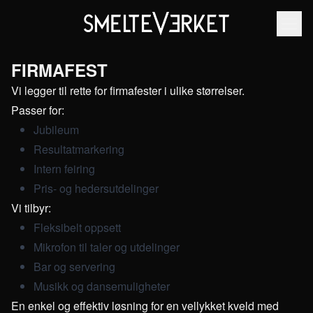
FIRMAFEST
Vi legger til rette for firmafester i ulike størrelser.
Passer for:
Jubileum
Resultatmarkering
Intern feiring
Pris- og hedersutdelinger
Vi tilbyr:
Fleksibelt oppsett
Mikrofon til taler og utdelinger
Bar og servering
Musikk og dansemuligheter
En enkel og effektiv løsning for en vellykket kveld med