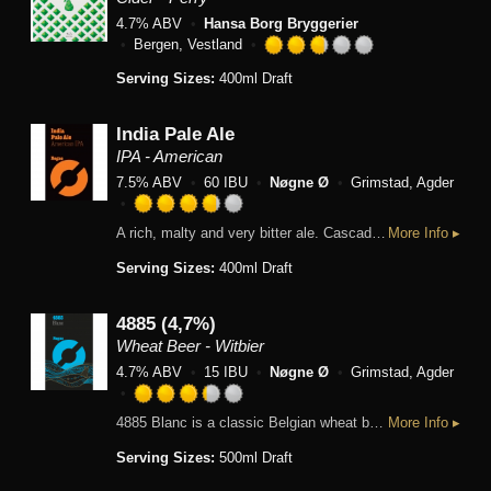
4.7% ABV
Hansa Borg Bryggerier
Bergen, Vestland
Rated
Serving Sizes:
400ml Draft
2.75
out
of
India Pale Ale
5
IPA - American
on
7.5% ABV
60 IBU
Nøgne Ø
Grimstad, Agder
Untappd
Rated
A rich, malty and very bitter ale. Cascade hops provide a long, fruity and spicy finish. Recommended serving temperature 10°C/50°F. Ideal with barbequed or smoked meat dishes.
More Info ▸
3.75
out
Serving Sizes:
400ml Draft
of
5
4885 (4,7%)
on
Untappd
Wheat Beer - Witbier
4.7% ABV
15 IBU
Nøgne Ø
Grimstad, Agder
Rated
4885 Blanc is a classic Belgian wheat beer seasoned with bitter orange peel and coriander. Light, fresh and slightly sour beer that is perfect with seafood. This is the 4,7% version of this beer. Sold in cans in supermarkets in Norway (and elsewhere).
More Info ▸
3.25
out
Serving Sizes:
500ml Draft
of