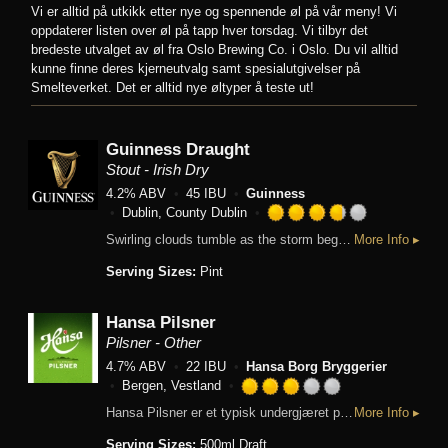
Vi er alltid på utkikk etter nye og spennende øl på vår meny! Vi
oppdaterer listen over øl på tapp hver torsdag. Vi tilbyr det
bredeste utvalget av øl fra Oslo Brewing Co. i Oslo. Du vil alltid
kunne finne deres kjerneutvalg samt spesialutgivelser på
Smelteverket. Det er alltid nye øltyper å teste ut!
Guinness Draught
Stout - Irish Dry
4.2% ABV
45 IBU
Guinness
Dublin, County Dublin
Rated
Swirling clouds tumble as the storm begins to calm. Settle. Breathe in the moment, then break through the smooth, light head to the bittersweet reward. Unmistakeably GUINNESS, from the first velvet sip to the last, lingering drop. And every deep-dark satisfying mouthful in between. Pure beauty. Pure GUINNESS. Guinness Draught is sold in kegs, widget cans, and bottles. The ABV varies from 4.1 to 4.3%. Guinness Extra Cold is the exact same beer only served through a super cooler at 3.5 °C
More Info ▸
3.75
out
Serving Sizes:
Pint
of
5
Hansa Pilsner
on
Untappd
Pilsner - Other
4.7% ABV
22 IBU
Hansa Borg Bryggerier
Bergen, Vestland
Rated
Hansa Pilsner er et typisk undergjæret pilsnerøl. Et lyst øl med særpreg, god aroma og vel avstemt bitterhet - Hansas stolthet! Hansa har sin egen gjærkultur som har blitt benyttet siden 1920-årene. Klasse: D. Alkoholstyrke: 4,7% Sødme: 5 Fruktighet: 4 Bitterhet: 5 Anbefalt serveringstemperatur: 4-7 ºC Tilgjengelig på: 0,33 L flaske, 0,33 L boks, 0,5 L boks, tank, 20 L fat, 30 L fat Passer til: Skalldyr, fisk, lyst kjøtt, biff, pizza og småvilt. Ingredienser: Vann, maltet bygg, humle.
More Info ▸
3.0
out
Serving Sizes:
500ml Draft