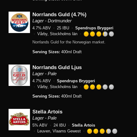
of
5
Norrlands Guld (4.7%)
on
Untappd
Lager - Dortmunder
4.7% ABV
25 IBU
Spendrups Bryggeri
Vårby, Stockholms län
Rated
Norrlands Guld for the Norwegian market.
3.25
out
Serving Sizes:
400ml Draft
of
5
Norrlands Guld Ljus
on
Untappd
Lager - Pale
4.7% ABV
Spendrups Bryggeri
Vårby, Stockholms län
Rated
Serving Sizes:
400ml Draft
3.0
out
of
Stella Artois
5
Lager - Pale
on
5% ABV
24 IBU
Stella Artois
Untappd
Leuven, Vlaams Gewest
Rated