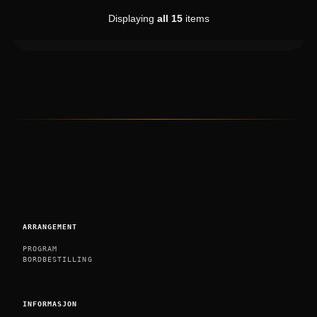
5
on
Displaying
all 15
items
Untappd
ARRANGEMENT
PROGRAM
BORDBESTILLING
INFORMASJON